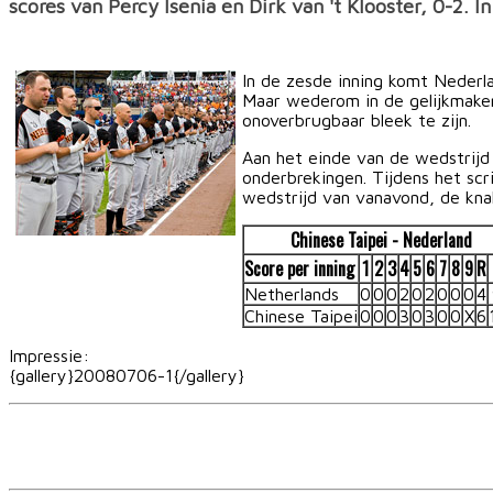
scores van Percy Isenia en Dirk van 't Klooster, 0-2.
In de zesde inning komt Nederl
Maar wederom in de gelijkmaken
onoverbrugbaar bleek te zijn.
Aan het einde van de wedstrijd
onderbrekingen. Tijdens het scr
wedstrijd van vanavond, de kna
Chinese Taipei - Nederland
Score per inning
1
2
3
4
5
6
7
8
9
R
Netherlands
0
0
0
2
0
2
0
0
0
4
Chinese Taipei
0
0
0
3
0
3
0
0
X
6
Impressie:
{gallery}20080706-1{/gallery}