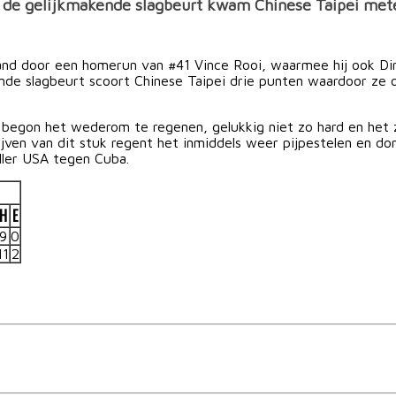
 In de gelijkmakende slagbeurt kwam Chinese Taipei mete
and door een homerun van #41 Vince Rooi, waarmee hij ook Dirk
de slagbeurt scoort Chinese Taipei drie punten waardoor ze o
 begon het wederom te regenen, gelukkig niet zo hard en het
ijven van dit stuk regent het inmiddels weer pijpestelen en 
ller USA tegen Cuba.
H
E
9
0
11
2