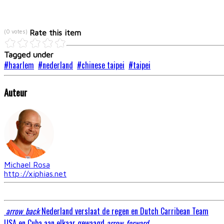
(0 votes)
Rate this item
Tagged under
haarlem
nederland
chinese taipei
taipei
Auteur
Michael Rosa
http://xiphias.net
arrow_back
Nederland verslaat de regen en Dutch Carribean Team
USA en Cuba aan elkaar gewaagd
arrow_forward