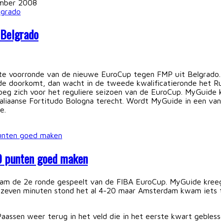
mber 2008
Belgrado
e voorronde van de nieuwe EuroCup tegen FMP uit Belgrado. 
de doorkomt, dan wacht in de tweede kwalificatieronde het Rus
loeg zich voor het reguliere seizoen van de EuroCup. MyGuide
Italiaanse Fortitudo Bologna terecht. Wordt MyGuide in een va
e.
0 punten goed maken
am de 2e ronde gespeelt van de FIBA EuroCup. MyGuide kreeg
 na zeven minuten stond het al 4-20 maar Amsterdam kwam iet
assen weer terug in het veld die in het eerste kwart gebless