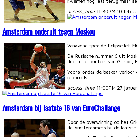
kwamen nog iets terug maar aan
access_time
11:30PM 10 febru
Amsterdam onderuit tegen Moskou
Vanavond speelde EclipseJet-M
De Rusische nummer 6 uit Mosko
door drie-punters van Gipson, 
Vooral onder de basket verloor
rebounds.
access_time
11:00PM 27 janua
Amsterdam bij laatste 16 van EuroChallange
Door de overwinning op het Gri
de Amsterdamers bij de laatste 