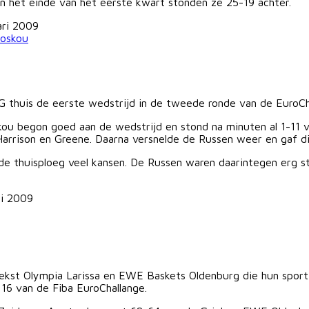
 het einde van het eerste kwart stonden ze 25-19 achter.
ari 2009
G thuis de eerste wedstrijd in de tweede ronde van de EuroC
u begon goed aan de wedstrijd en stond na minuten al 1-11 vo
Harrison en Greene. Daarna versnelde de Russen weer en gaf di
 de thuisploeg veel kansen. De Russen waren daarintegen erg s
ri 2009
ekst Olympia Larissa en EWE Baskets Oldenburg die hun sport
16 van de Fiba EuroChallange.