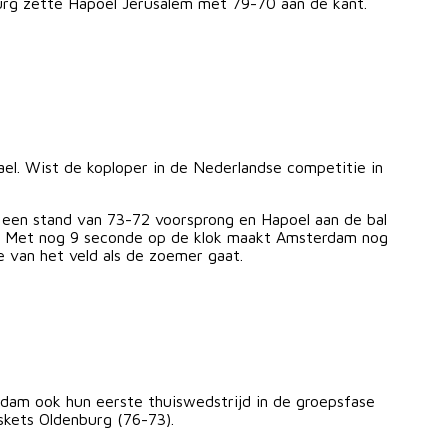
urg zette Hapoel Jerusalem met 79-70 aan de kant.
el. Wist de koploper in de Nederlandse competitie in
 een stand van 73-72 voorsprong en Hapoel aan de bal
74. Met nog 9 seconde op de klok maakt Amsterdam nog
e van het veld als de zoemer gaat.
dam ook hun eerste thuiswedstrijd in de groepsfase
kets Oldenburg (76-73).