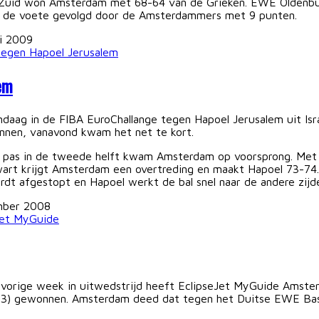
len Zuid won Amsterdam met 68-64 van de Grieken. EWE Oldenb
 de voete gevolgd door de Amsterdammers met 9 punten.
i 2009
em
daag in de FIBA EuroChallange tegen Hapoel Jerusalem uit Isra
nnen, vanavond kwam het net te kort.
en pas in de tweede helft kwam Amsterdam op voorsprong. Met
kwart krijgt Amsterdam een overtreding en maakt Hapoel 73-
dt afgestopt en Hapoel werkt de bal snel naar de andere zijd
mber 2008
vorige week in uitwedstrijd heeft EclipseJet MyGuide Amster
 3) gewonnen. Amsterdam deed dat tegen het Duitse EWE Bas