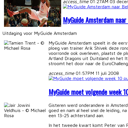
access_time
01:27AM 03 dece
MyGuide Amsterdam naar 
Uitdaging voor MyGuide Amsterdam
MyGuide Amsterdam speelt in de eerst
ploeg van trainer Arik Shivek deze ron
voorronde ook overleven, plaatst de p
Artland Dragons uit Duitsland en het 
stroomt het door naar de EuroChalleng
access_time
01:57PM 11 juli 2008
MyGuide moet volgende week 1
Gisteren werd onderandere in Amsterd
goed en nam al heel snel de leiding,
een 13-25 achterstand aan.
In het tweede kwart komt Peter van Pa