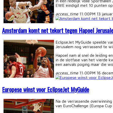
In een redelijk volle Sporthal
EWE eindigd met 10 punten op
access_time
11:00PM 13 januar
Amsterdam komt net tekort tegen Hapoel Jerusal
EclipseJet MyGuide speelde van
Jerusalem nog verrassend te wi
Hapoel nam al snel de leiding 
in de slotfase van het vierde 
een aanvals poging maar die wor
access_time
11:00PM 16 dece
Europese winst voor EclipseJet MyGuide
Na de verrassende overwinning 
van EuroChallenge (Europa Cup