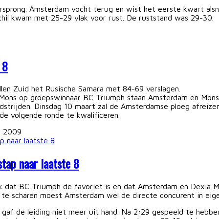
rong. Amsterdam vocht terug en wist het eerste kwart alsnog 
schil kwam met 25-29 vlak voor rust. De ruststand was 29-30.
 8
llen Zuid het Rusische Samara met 84-69 verslagen.
Mons op groepswinnaar BC Triumph staan Amsterdam en Mons b
trijden. Dinsdag 10 maart zal de Amsterdamse ploeg afreizen n
 de volgende ronde te kwalificeren.
t 2009
stap naar laatste 8
ijk dat BC Triumph de favoriet is en dat Amsterdam en Dexia 
a te scharen moest Amsterdam wel de directe concurent in eigen
af de leiding niet meer uit hand. Na 2:29 gespeeld te hebben