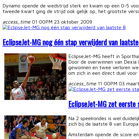
Dynamo opende de wedstrijd sterk en kwam op een 0-5 voorsp
tweede kwart ging de strijd ook gelijk op, het grootste ver
access_time
01:00PM 23 oktober 2009
EclipseJet-MG nog één stap verwijderd van laatste
EclipseJet-MG heeft in Sportha
Door de overwinnen van Dexia 
gewonnen en twee verloren weds
om zich in een direct duel voor
access_time
11:00PM 03 maar
EclipseJet-MG zet eerste 
Na 2 speelrondes is wel duidel
zich bij de laatste 8 van Europ
Amsterdam opende de score en g