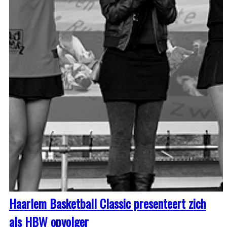
Haarlem Basketball Classic presenteert zich
als HBW opvolger