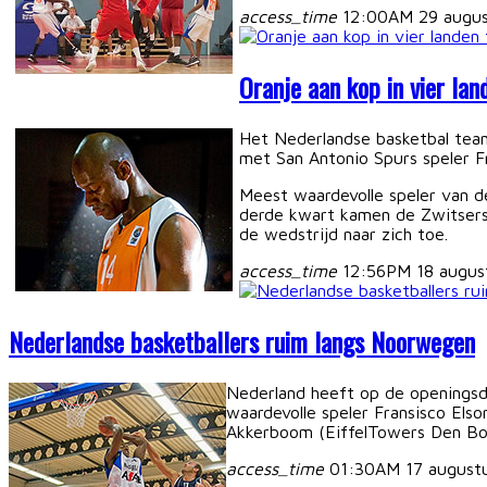
access_time
12:00AM 29 augu
Oranje aan kop in vier lan
Het Nederlandse basketbal team
met San Antonio Spurs speler F
Meest waardevolle speler van d
derde kwart kamen de Zwitsers 
de wedstrijd naar zich toe.
access_time
12:56PM 18 augus
Nederlandse basketballers ruim langs Noorwegen
Nederland heeft op de openingsd
waardevolle speler Fransisco Els
Akkerboom (EiffelTowers Den Bos
access_time
01:30AM 17 august