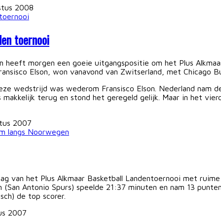
stus 2008
den toernooi
 heeft morgen een goeie uitgangspositie om het Plus Alkmaar
ransisco Elson, won vanavond van Zwitserland, met Chicago Bu
eze wedstrijd was wederom Fransisco Elson. Nederland nam de
makkelijk terug en stond het geregeld gelijk. Maar in het vie
tus 2007
ag van het Plus Alkmaar Basketball Landentoernooi met ruime
on (San Antonio Spurs) speelde 21:37 minuten en nam 13 punte
ch) de top scorer.
us 2007