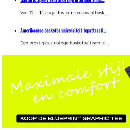
Gadzuric speelt eerste Oranje interland sinds…
Van 12 – 14 augustus internationaal bask…
Amerikaanse basketbaluniversiteit topattracti…
Een prestigieus college basketbalteam ui…