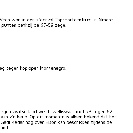
Veen won in een sfeervol Topsportcentrum in Almere
 punten dankzij de 67-59 zege.
dag tegen koploper Montenegro.
 tegen zwitserland werdt welliswaar met 73 tegen 62
aan z'n heup. Op dit momentn is alleen bekend dat het
Gadi Kedar nog over Elson kan beschikken tijdens de
aand.