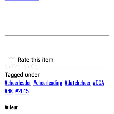
(0 votes)
Rate this item
Tagged under
cheerleader
cheerleading
dutchcheer
DCA
NK
2015
Auteur